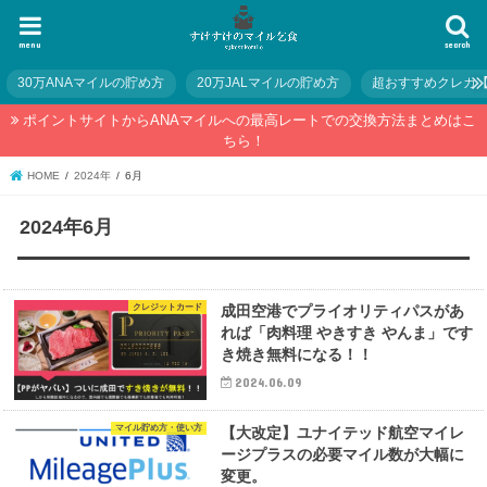
menu
search
30万ANAマイルの貯め方
20万JALマイルの貯め方
超おすすめクレカ
ポイントサイトからANAマイルへの最高レートでの交換方法まとめはこ
ちら！
HOME
2024年
6月
2024年6月
クレジットカード
成田空港でプライオリティパスがあ
れば「肉料理 やきすき やんま」です
き焼き無料になる！！
2024.06.09
マイル貯め方・使い方
【大改定】ユナイテッド航空マイレ
ージプラスの必要マイル数が大幅に
変更。