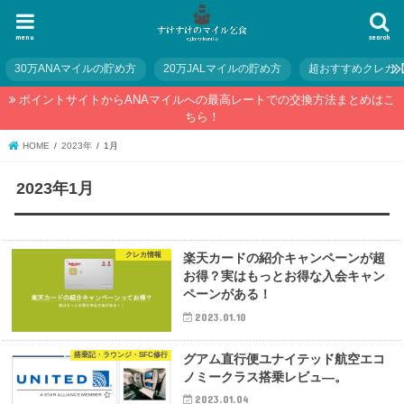
menu
search
30万ANAマイルの貯め方
20万JALマイルの貯め方
超おすすめクレカ
ポイントサイトからANAマイルへの最高レートでの交換方法まとめはこ
ちら！
HOME
2023年
1月
2023年1月
クレカ情報
楽天カードの紹介キャンペーンが超
お得？実はもっとお得な入会キャン
ペーンがある！
2023.01.10
搭乗記・ラウンジ・SFC修行
グアム直行便ユナイテッド航空エコ
ノミークラス搭乗レビュ―。
2023.01.04