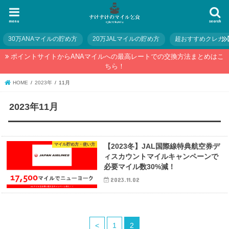
menu
search
30万ANAマイルの貯め方
20万JALマイルの貯め方
超おすすめクレカ
ポイントサイトからANAマイルへの最高レートでの交換方法まとめはこ
ちら！
HOME
2023年
11月
2023年11月
マイル貯め方・使い方
【2023冬】JAL国際線特典航空券デ
ィスカウントマイルキャンペーンで
必要マイル数30%減！
2023.11.02
<
1
2