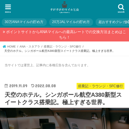
menu
search
30万ANAマイルの貯め方
20万JALマイルの貯め方
超おすすめクレカ
ポイントサイトからANAマイルへの最高レートでの交換方法まとめはこ
ちら！
HOME
ANA・スタアラ
搭乗記・ラウンジ・SFC修行
天空のホテル。シンガポール航空A380新型スイートクラス搭乗記。極上すぎる世界。
当サイトでは運営上、記事内に各種広告を含んでおります。
2019.11.09
2022.08.08
搭乗記・ラウンジ・SFC修行
天空のホテル。シンガポール航空A380新型ス
イートクラス搭乗記。極上すぎる世界。