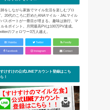
医師をしながら家族でマイル生活を楽しむブロ
グ。20代のころに貯めたANAマイル・JALマイル
でパスポートが一冊目が埋まる。趣味は旅行、マ
イル＆ポイント。月間最高PVは100万PV達成。
witterのフォロワー3万人越え。
B!
Hatebu
Twitter
Feedly
Facebook
Instagram
Contact
すけすけの公式LINEアカウント登録はこち
ら！