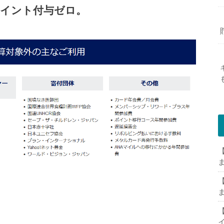
ポイント付与ゼロ。
【
【
【