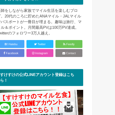
医師をしながら家族でマイル生活を楽しむブロ
グ。20代のころに貯めたANAマイル・JALマイル
でパスポートが一冊目が埋まる。趣味は旅行、マ
イル＆ポイント。月間最高PVは100万PV達成。
witterのフォロワー3万人越え。
B!
Hatebu
Twitter
Feedly
Facebook
Instagram
Contact
すけすけの公式LINEアカウント登録はこち
ら！