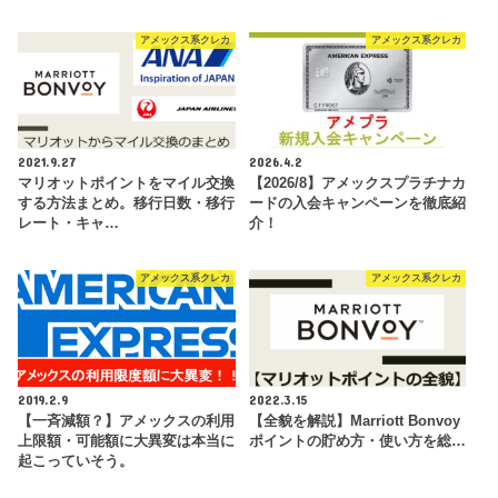
アメックス系クレカ
アメックス系クレカ
2021.9.27
2026.4.2
マリオットポイントをマイル交換
【2026/8】アメックスプラチナカ
する方法まとめ。移行日数・移行
ードの入会キャンペーンを徹底紹
レート・キャ…
介！
アメックス系クレカ
アメックス系クレカ
2019.2.9
2022.3.15
【一斉減額？】アメックスの利用
【全貌を解説】Marriott Bonvoy
上限額・可能額に大異変は本当に
ポイントの貯め方・使い方を総…
起こっていそう。