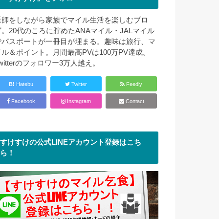
医師をしながら家族でマイル生活を楽しむブロ
グ。20代のころに貯めたANAマイル・JALマイル
でパスポートが一冊目が埋まる。趣味は旅行、マ
イル＆ポイント。月間最高PVは100万PV達成。
witterのフォロワー3万人越え。
B!
Hatebu
Twitter
Feedly
Facebook
Instagram
Contact
すけすけの公式LINEアカウント登録はこち
ら！