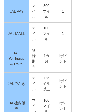
マ
500
JAL PAY
イ
マイ
1
ル
ル
マ
100
JAL MALL
イ
マイ
1
ル
ル
登
JAL
録
1カ
1ポイ
Wellness
期
月
ント
＆Travel
間
マ
1マ
1ポイ
JALでんき
イ
イル
ント
ル
以上
マ
100
JAL機内販
1ポイ
イ
マイ
売
ント
ル
ル