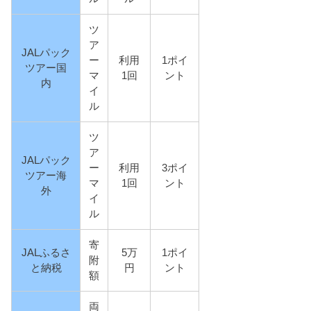
ツ
ア
JALパック
ー
利用
1ポイ
ツアー国
マ
1回
ント
内
イ
ル
ツ
ア
JALパック
ー
利用
3ポイ
ツアー海
マ
1回
ント
外
イ
ル
寄
JALふるさ
5万
1ポイ
附
と納税
円
ント
額
両