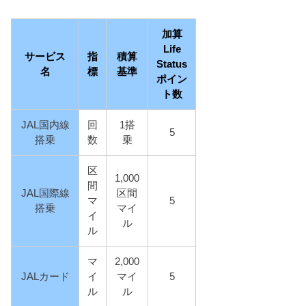
加算
Life
サービス
指
積算
Status
名
標
基準
ポイン
ト数
JAL国内線
回
1搭
5
搭乗
数
乗
区
1,000
間
JAL国際線
区間
マ
5
搭乗
マイ
イ
ル
ル
マ
2,000
JALカード
イ
マイ
5
ル
ル