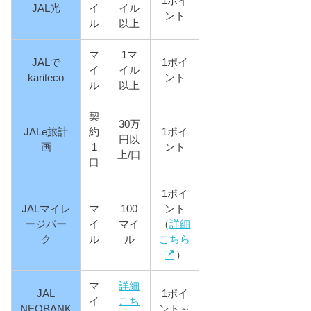
1ポイ
JAL光
イ
イル
ント
ル
以上
マ
1マ
JALで
1ポイ
イ
イル
kariteco
ント
ル
以上
契
30万
JALe旅計
約
1ポイ
円以
画
1
ント
上/口
口
1ポイ
JALマイレ
マ
100
ント
ージパー
イ
マイ
（
詳細
ク
ル
ル
こちら
）
マ
詳細
JAL
1ポイ
イ
こち
NEOBANK
ント～