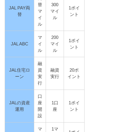
替
300
JAL PAY両
1ポイ
マ
マイ
替
ント
イ
ル
ル
マ
200
1ポイ
JAL ABC
イ
マイ
ント
ル
ル
融
JAL住宅ロ
資
融資
20ポ
ーン
実
実行
イント
行
口
JALの資産
座
1口
1ポイ
運用
開
座
ント
設
マ
1マ