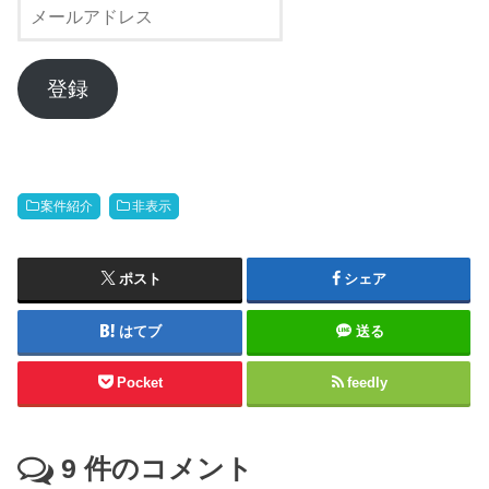
メ
ー
ル
ア
登録
ド
レ
ス
案件紹介
非表示
ポスト
シェア
はてブ
送る
Pocket
feedly
9
件のコメント