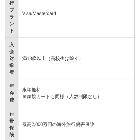
行
ブ
Visa/Mastercard
ラ
ン
ド
入
会
対
満18歳以上（高校生は除く）
象
者
年
永年無料
会
※家族カードも同様（人数制限なし）
費
付
帯
最高2,000万円の海外旅行傷害保険
保
険