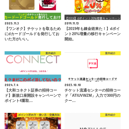
2025.11.3
2019.11.13
【ワンオク】チケットを取るため
【2019年も錬金術来た！】dポイ
にdカードゴールドを発行してお
ント20%増量の移行キャンペーン
いた方がいい。
開始。
案件紹介
案件紹介
2024.7.4
2023.10.10
【大和コネクト証券の招待コー
チケット流通センターの招待コー
ド】新規口座開設キャンペーンで
ド「ATIUVWZM」入力で300円の
ポイント4重取…
クー…
ポイント貯め方・使い方・交換方法
案件紹介