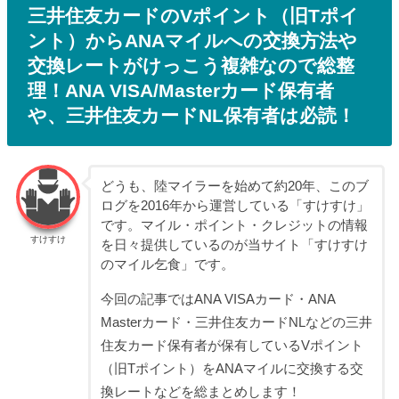
三井住友カードのVポイント（旧Tポイ
ント）からANAマイルへの交換方法や
交換レートがけっこう複雑なので総整
理！ANA VISA/Masterカード保有者
や、三井住友カードNL保有者は必読！
どうも、陸マイラーを始めて約20年、このブ
ログを2016年から運営している「すけすけ」
です。マイル・ポイント・クレジットの情報
すけすけ
を日々提供しているのが当サイト「すけすけ
のマイル乞食」です。
今回の記事ではANA VISAカード・ANA
Masterカード・三井住友カードNLなどの三井
住友カード保有者が保有しているVポイント
（旧Tポイント）をANAマイルに交換する交
換レートなどを総まとめします！