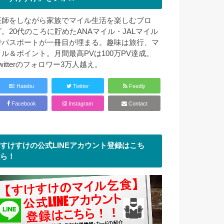
医師をしながら家族でマイル生活を楽しむブロ
グ。20代のころに貯めたANAマイル・JALマイル
でパスポートが一冊目が埋まる。趣味は旅行、マ
イル＆ポイント。月間最高PVは100万PV達成。
witterのフォロワー3万人越え。
B!
Hatebu
Twitter
Feedly
Facebook
Instagram
Contact
すけすけの公式LINEアカウント登録はこち
ら！